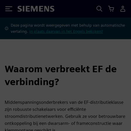
Siemens
Deze pagina wordt weergegeven met behulp van automatische
vertaling.
In plaats daarvan in het Engels bekijken?
Waarom verbreekt EF de
verbinding?
Middenspanningsonderbrekers van de EF-distributieklasse
zijn robuuste schakelaars voor efficiënte
stroomdistributienetwerken. Gebruik ze voor betrouwbare
ontkoppeling bij een dwarsarm- of frameconstructie waar
klemmontage geschikt is.