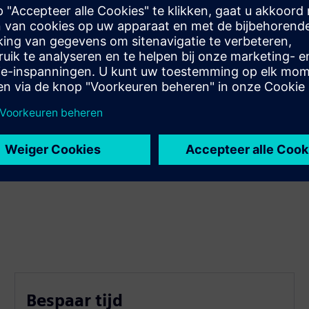
r te gebruiken op kantoor.
s- en machinepaneel
ermijden
ursignalisatie en logboekproces
Bespaar tijd