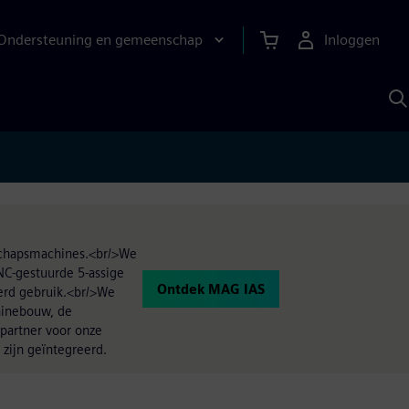
Ondersteuning en gemeenschap
Inloggen
Z
m
S
A
dschapsmachines.<br/>We
NC-gestuurde 5-assige
Ontdek MAG IAS
erd gebruik.<br/>We
chinebouw, de
 partner voor onze
zijn geïntegreerd.