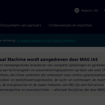
Region
|
NL
Ecosysteem van partners
Onderwerpen en inzichten
 vertaling.
In plaats daarvan in het Engels bekijken?
tual Machine wordt aangedreven door MAG IAS
 een toonaangevende leverancier van complete oplossingen en geree
 aan technologieën en automatiseringssystemen op basis van onze C
chines.<br/>Onze systemen zijn ontworpen voor continu geautomatise
mobiel- en bedrijfsvoertuigindustrie, de lucht- en ruimtevaart, de ma
de energiesector en de zware industrie.<br/>Wij zijn een full-service
emexpertise en procestechniek — allemaal disciplines die door MAG 