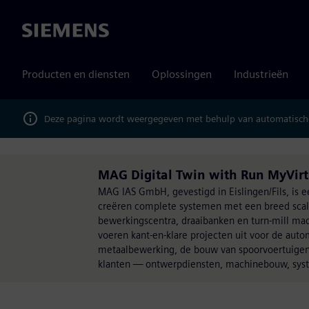
Siemens
Producten en diensten
Oplossingen
Industrieën
Deze pagina wordt weergegeven met behulp van automatische
MAG Digital Twin with Run MyVir
MAG IAS GmbH, gevestigd in Eislingen/Fils, is
creëren complete systemen met een breed scala
bewerkingscentra, draaibanken en turn-mill ma
voeren kant-en-klare projecten uit voor de auto
metaalbewerking, de bouw van spoorvoertuigen, 
klanten — ontwerpdiensten, machinebouw, syste