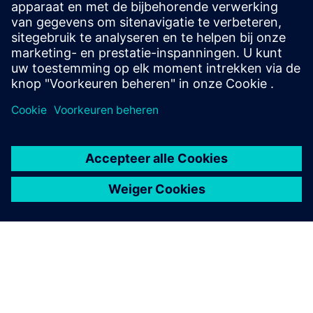
Vereisten
pCon-planning: beslis welke functies uw toekomstige
zuurkast zal hebben.