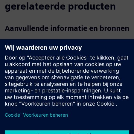
gerelateerde producten
Aanvullende informatie en bronnen
Meld u aan bij Interel.io
Slimme EOS-thermostaat met Interel.io-dashboard
Besturingssysteem voor de gastenkamer met Interel.io
dashboard
Smart Building-infrastructuur voor
meergezinstoepassingen
EOS 2 voor slimme ruimtes
Videogalerij met INTEREL-oplossingen