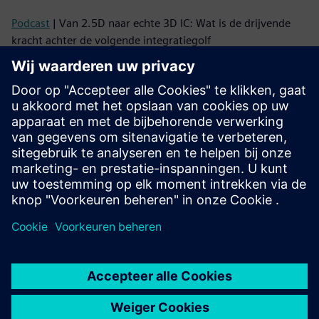
Podcast
| Van 2.5D naar echte 3D IC: Wat is de drijvende
kracht achter de volgende integratiegolf
Podcast
| Waarom 3D-IC's een mentaliteitsverandering
nodig hebben — en hoe we dat voor elkaar kunnen krijgen
Lezen
Brochure
| Innovator3D IC-oplossingspakket
eBook-serie
| Uw gids voor succesvolle heterogene
integratie