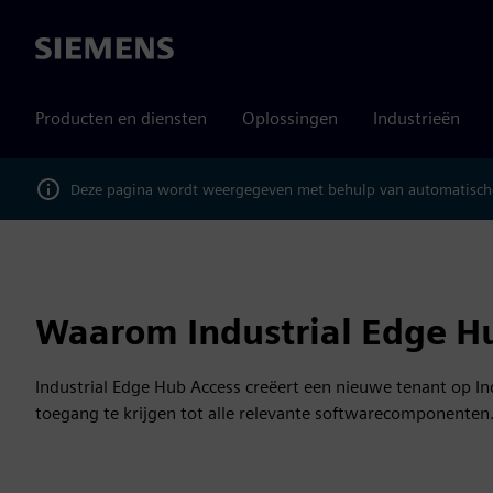
Siemens
Producten en diensten
Oplossingen
Industrieën
Deze pagina wordt weergegeven met behulp van automatische
Waarom Industrial Edge H
Industrial Edge Hub Access creëert een nieuwe tenant op I
toegang te krijgen tot alle relevante softwarecomponenten