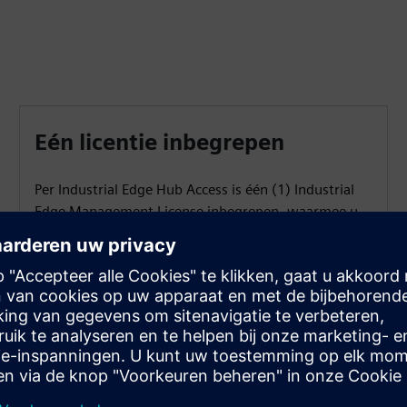
Eén licentie inbegrepen
Per Industrial Edge Hub Access is één (1) Industrial
Edge Management License inbegrepen, waarmee u
één (1) Industrial Edge-apparaat kunt onboarden en
beheren.