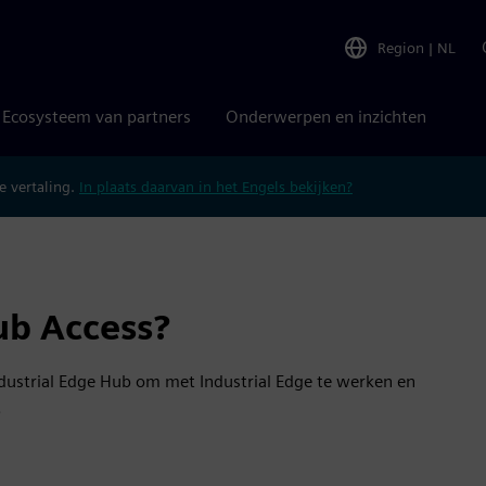
Region
|
NL
Ecosysteem van partners
Onderwerpen en inzichten
 vertaling.
In plaats daarvan in het Engels bekijken?
ub Access?
ndustrial Edge Hub om met Industrial Edge te werken en
.