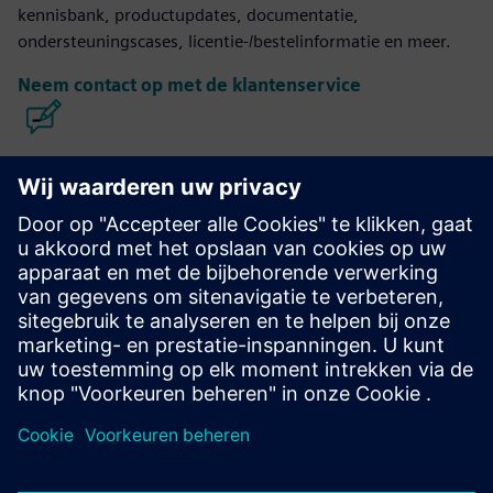
kennisbank, productupdates, documentatie,
ondersteuningscases, licentie-/bestelinformatie en meer.
Neem contact op met de klantenservice
Calibre IC ontwerp en productie
De Calibre-toolsuite biedt nauwkeurige, efficiënte en
uitgebreide IC-verificatie en -optimalisatie voor alle
procesknooppunten en ontwerpstijlen, terwijl het gebruik
van hulpbronnen en tapeout-schema's tot een minimum
wordt beperkt.
Leer van experts