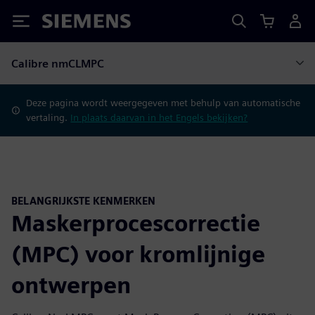
Siemens
Calibre nmCLMPC
Deze pagina wordt weergegeven met behulp van automatische
vertaling.
In plaats daarvan in het Engels bekijken?
BELANGRIJKSTE KENMERKEN
Maskerprocescorrectie
(MPC) voor kromlijnige
ontwerpen