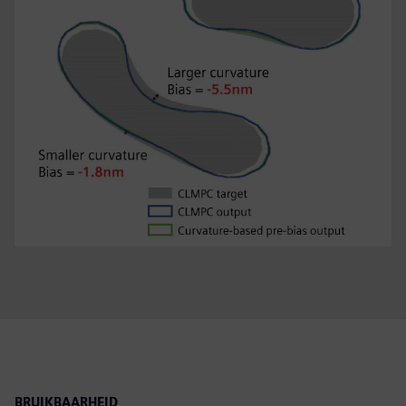
BRUIKBAARHEID