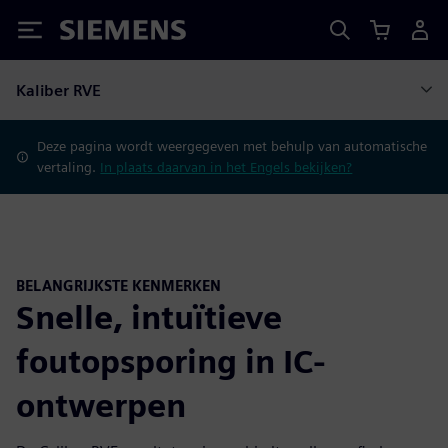
Siemens
Kaliber RVE
Deze pagina wordt weergegeven met behulp van automatische
vertaling.
In plaats daarvan in het Engels bekijken?
BELANGRIJKSTE KENMERKEN
Snelle, intuïtieve
foutopsporing in IC-
ontwerpen