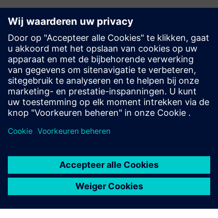
Calibre IC ontwerp en productie
De Calibre-toolsuite biedt nauwkeurige, efficiënte en
uitgebreide IC-verificatie en -optimalisatie voor alle
procesknooppunten en ontwerpstijlen, terwijl het gebruik
van hulpbronnen en tapeout-schema's tot een minimum
wordt beperkt.
Leer van experts