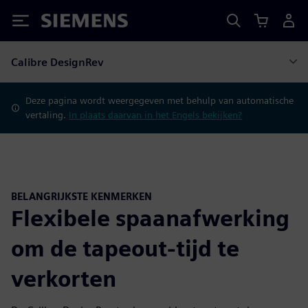
Siemens
Calibre DesignRev
Deze pagina wordt weergegeven met behulp van automatische
vertaling.
In plaats daarvan in het Engels bekijken?
BELANGRIJKSTE KENMERKEN
Flexibele spaanafwerking
om de tapeout-tijd te
verkorten