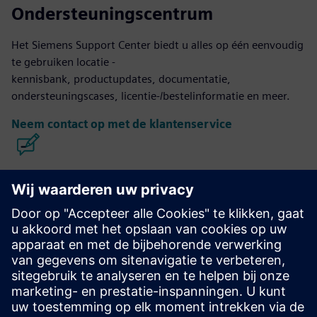
Ondersteuningscentrum
Het Siemens Support Center biedt u alles op één eenvoudig
te gebruiken locatie -
kennisbank, productupdates, documentatie,
ondersteuningscases, licentie-/bestelinformatie en meer.
Neem contact op met de klantenservice
Calibre IC ontwerp en productie
De Calibre-toolsuite biedt nauwkeurige, efficiënte en
uitgebreide IC-verificatie en -optimalisatie voor alle
procesknooppunten en ontwerpstijlen, terwijl het gebruik
van hulpbronnen en tapeout-schema's tot een minimum
wordt beperkt.
Leer van experts