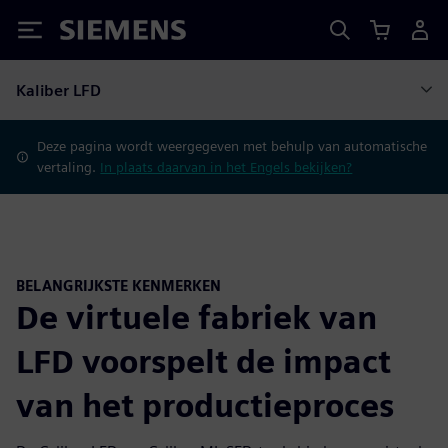
Siemens
Kaliber LFD
Deze pagina wordt weergegeven met behulp van automatische
vertaling.
In plaats daarvan in het Engels bekijken?
BELANGRIJKSTE KENMERKEN
De virtuele fabriek van
LFD voorspelt de impact
van het productieproces