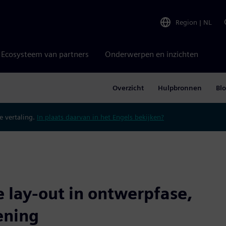
Region
|
NL
Ecosysteem van partners
Onderwerpen en inzichten
Overzicht
Hulpbronnen
Bl
 vertaling.
In plaats daarvan in het Engels bekijken?
e lay-out in ontwerpfase,
ening