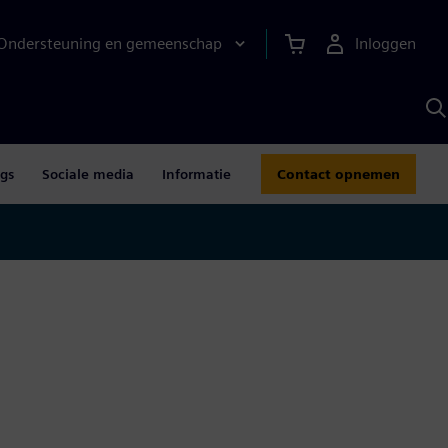
Ondersteuning en gemeenschap
Inloggen
Z
m
S
A
ogs
Sociale media
Informatie
Contact opnemen