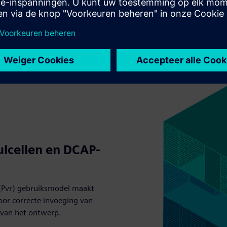
lcellen en DCAP-
 (Pvr) gebruiksmodel maakt
oor correcte invoeging van
e van het ontwerp.