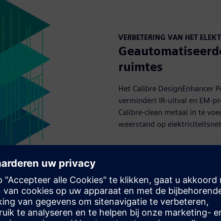
VERBETERING VAN HET ELEKT
Geautomatiseerde 
ruimtes
Het Calibre DesignEnhancer P
vermindert IR-uitval en EM-
Calibre-clean metaal in te voe
weerstand op elektriciteitsne