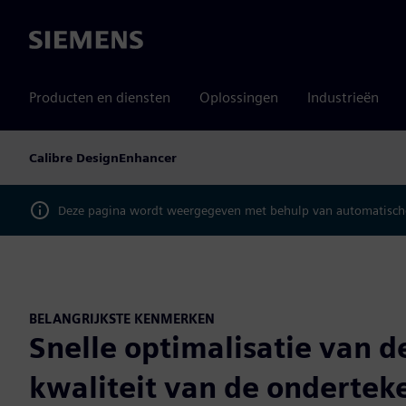
Siemens
Producten en diensten
Oplossingen
Industrieën
Calibre DesignEnhancer
Deze pagina wordt weergegeven met behulp van automatische
BELANGRIJKSTE KENMERKEN
Snelle optimalisatie van d
kwaliteit van de ondertek