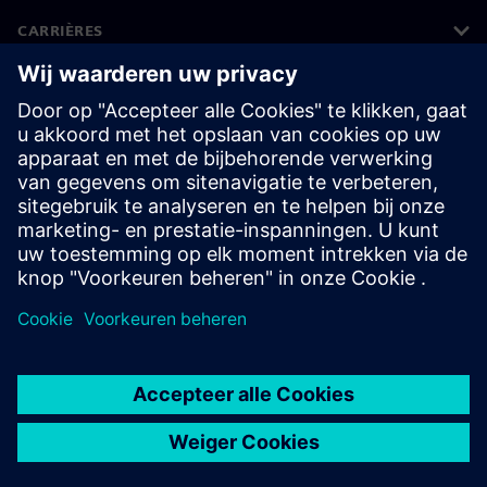
CARRIÈRES
©
Siemens
2026
Bedrijfsinformatie
Privacyverklaring
Cookieverklaring
Gebruiksvoorwaarden
Digitale handtekening
Klokkenluiders