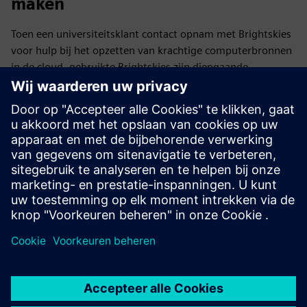
maken
Toen een universiteitsklant contact opnam met Brightskies
voor hulp bij het opzetten van krachtige computerbronnen
in de cloud, gebruikte Brightskies zijn diepgaande
technische expertise om onderzoek te doen, te testen en
samen te werken met Siemens Digital Industries Software
om HPCworks Navops op AWS te implementeren,
waardoor schaalbaar, hoogwaardig wetenschappelijk
onderzoek mogelijk werd.
Lezen