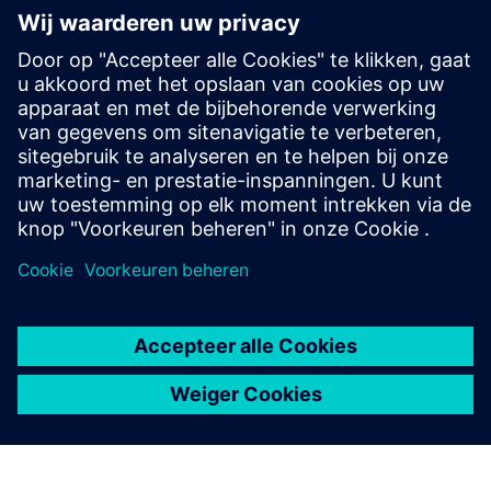
HPCWorks PBS Professional
Improve productivity, optimize utilization and
simplify cluster and cloud administration — from the
largest HPC workloads to millions of small, high-
throughput jobs.