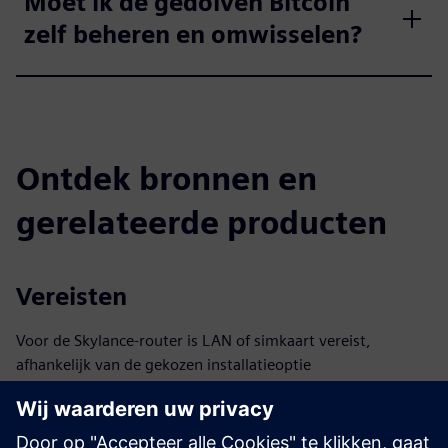
Moet ik de gedolven Bitcoin
zelf beheren en omwisselen?
Ontdek bronnen en
gerelateerde producten
Vereisten
Voor de Skylance-router is LAN of simkaart vereist,
afhankelijk van de gekozen installatieoptie
Warmteaansluiting ≥ 1″; voorbereiding vereist per
aansluitoptie
Vereist ≥ 100 kW hernieuwbare capaciteit of ≥ 100.000