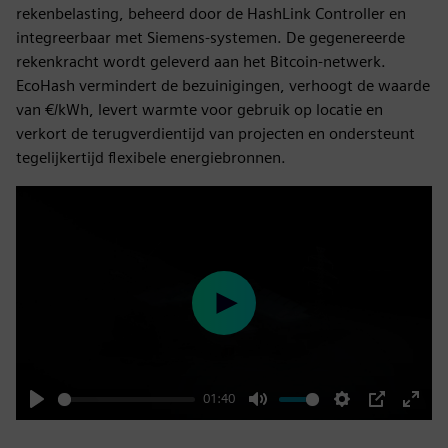
rekenbelasting, beheerd door de HashLink Controller en
integreerbaar met Siemens-systemen. De gegenereerde
rekenkracht wordt geleverd aan het Bitcoin-netwerk.
EcoHash vermindert de bezuinigingen, verhoogt de waarde
van €/kWh, levert warmte voor gebruik op locatie en
verkort de terugverdientijd van projecten en ondersteunt
tegelijkertijd flexibele energiebronnen.
Play
01:40
Play
Mute
Settings
PIP
Enter