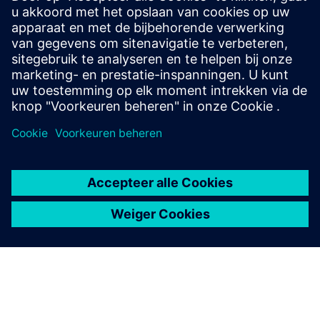
kWh per jaar aan overtollige energie
Voor de installatie is ongeveer 10 m² droge, tegen
weersinvloeden beschermde ruimte vereist
400 V, driefasige aansluiting met ≥ 160 A via NH-
zekeringscheider