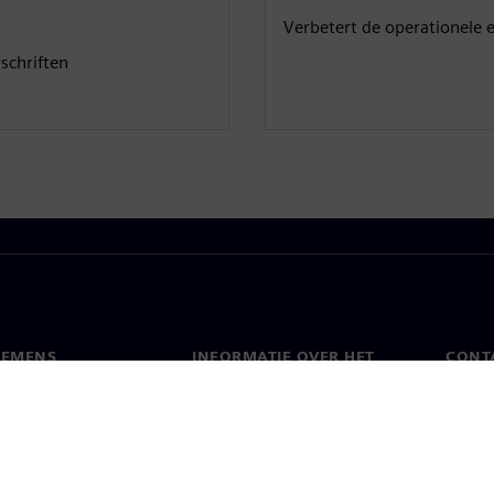
Verbetert de operationele e
schriften
IEMENS
INFORMATIE OVER HET
CONT
BEDRIJF
s
Conta
Bedrijf
chap
Werel
Relaties met investeerders
en pers