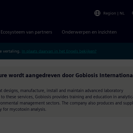
Region
|
NL
Ecosysteem van partners
Onderwerpen en inzichten
 vertaling.
In plaats daarvan in het Engels bekijken?
ure wordt aangedreven door Gobiosis Internationa
t designs, manufacture, install and maintain advanced laboratory
n to these services, Gobiosis provides training and education in analytic
vironmental management sectors. The company also produces and suppl
y for mycotoxin analysis.