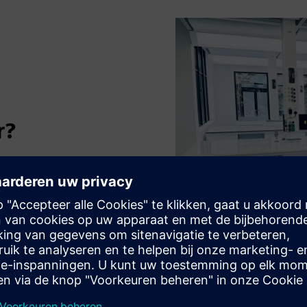
r?
riuminfrastructuur,
sche duurzaamheid.