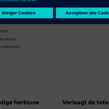
rheid
 te passen
r onderhoud
udige herbouw
Verlaagt de tot