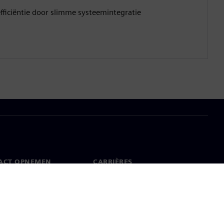
fficiëntie door slimme systeemintegratie
ACT OPNEMEN
CARRIÈRES
ct
Banen en carrières
dwijde kantoren
Openstaande functies