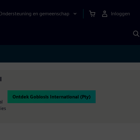
Ondersteuning en gemeenschap
Inloggen
Z
m
S
A
l
Ontdek Gobiosis International (Pty)
al
ies