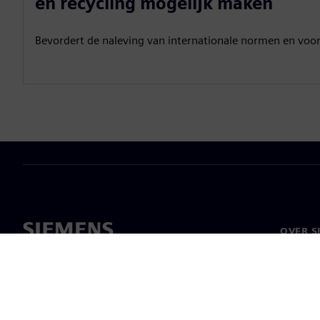
en recycling mogelijk maken
Bevordert de naleving van internationale normen en voor
OVER S
Over on
Leiders
Nieuws 