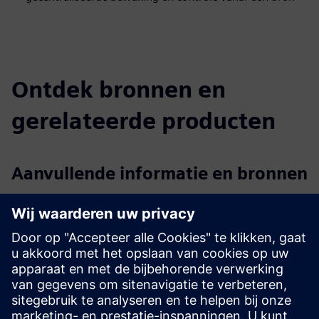
Ontdek bronnen en
gerelateerde producten
Aanvullende informatie en bronnen
Meer informatie
Vereisten
P&I-schema's, tekeningen, plattegronden en indelingen,
indieningen van systeemontwerpen
database voor import
back-up van oudere systemen;