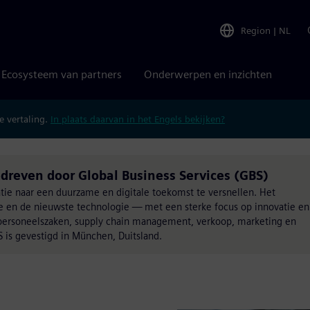
Region
|
NL
Ecosysteem van partners
Onderwerpen en inzichten
 vertaling.
In plaats daarvan in het Engels bekijken?
dreven door Global Business Services (GBS)
matie naar een duurzame en digitale toekomst te versnellen. Het
se en de nieuwste technologie — met een sterke focus op innovatie en
, personeelszaken, supply chain management, verkoop, marketing en
 is gevestigd in München, Duitsland.