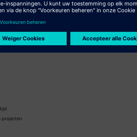
este kwaliteit
tijd
n projecten