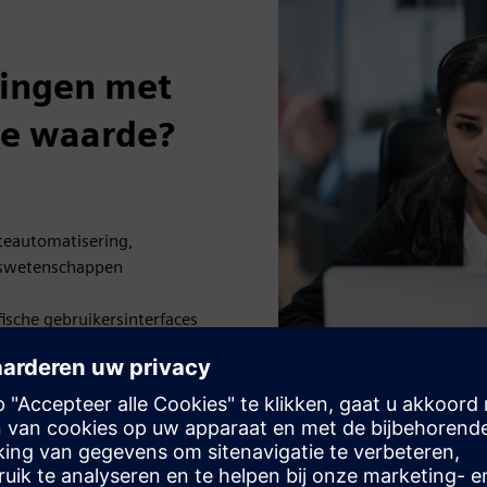
singen met
e waarde?
eautomatisering,
enswetenschappen
ische gebruikersinterfaces
drijfstelling en andere