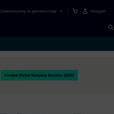
Ondersteuning en gemeenschap
Inloggen
Z
m
S
A
Ontdek Global Business Services (GBS)