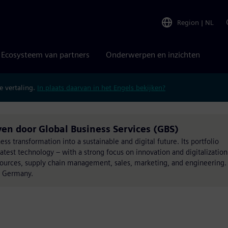
Region
|
NL
Ecosysteem van partners
Onderwerpen en inzichten
 vertaling.
In plaats daarvan in het Engels bekijken?
en door Global Business Services (GBS)
s transformation into a sustainable and digital future. Its portfolio
atest technology – with a strong focus on innovation and digitalization
esources, supply chain management, sales, marketing, and engineering.
, Germany.