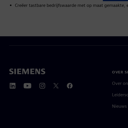
Creëer tastbare bedrijfswaarde met op maat gemaakte, 
OVER S
Over on
Leiders
Nieuws 