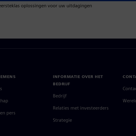
eersteklas oplossingen voor uw uitdagingen
IEMENS
INFORMATIE OVER HET
CONT
BEDRIJF
s
Conta
Bedrijf
chap
Werel
Relaties met investeerders
en pers
Strategie