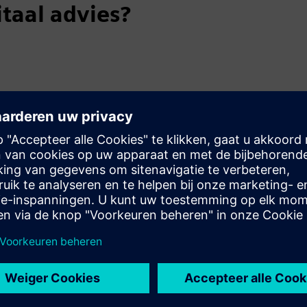
taal advies?
ecreatie
plossingen die gericht zijn op het grootste
ijgen
 van problemen te identificeren