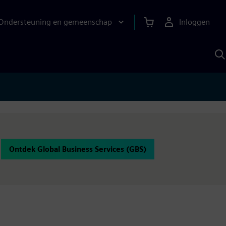
Ondersteuning en gemeenschap
Inloggen
Z
m
S
A
Ontdek Global Business Services (GBS)