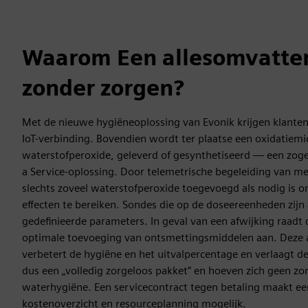
Waarom Een allesomvatte
zonder zorgen?
Met de nieuwe hygiëneoplossing van Evonik krijgen klante
IoT-verbinding. Bovendien wordt ter plaatse een oxidatiemi
waterstofperoxide, geleverd of gesynthetiseerd — een zo
a Service-oplossing. Door telemetrische begeleiding van 
slechts zoveel waterstofperoxide toegevoegd als nodig is 
effecten te bereiken. Sondes die op de doseereenheden zij
gedefinieerde parameters. In geval van een afwijking raadt 
optimale toevoeging van ontsmettingsmiddelen aan. Deze a
verbetert de hygiëne en het uitvalpercentage en verlaagt de
dus een „volledig zorgeloos pakket” en hoeven zich geen z
waterhygiëne. Een servicecontract tegen betaling maakt ee
kostenoverzicht en resourceplanning mogelijk.