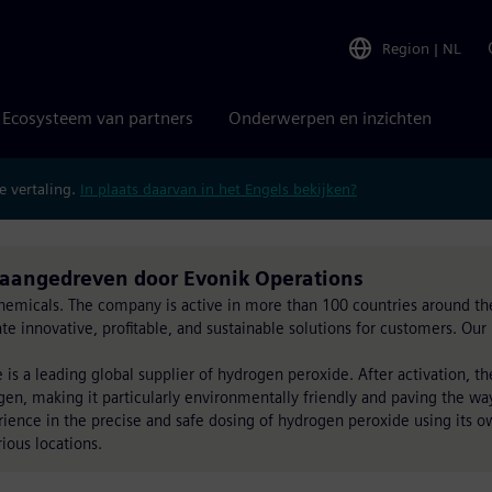
Region
|
NL
Ecosysteem van partners
Onderwerpen en inzichten
 vertaling.
In plaats daarvan in het Engels bekijken?
 aangedreven door Evonik Operations
 chemicals. The company is active in more than 100 countries around th
te innovative, profitable, and sustainable solutions for customers. Ou
 is a leading global supplier of hydrogen peroxide. After activation, th
n, making it particularly environmentally friendly and paving the way
rience in the precise and safe dosing of hydrogen peroxide using its
ious locations.