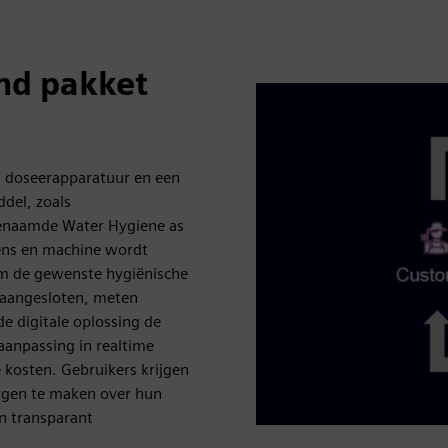
nd pakket
n doseerapparatuur en een
ddel, zoals
genaamde Water Hygiene as
mens en machine wordt
om de gewenste hygiënische
n aangesloten, meten
de digitale oplossing de
anpassing in realtime
 kosten. Gebruikers krijgen
orgen te maken over hun
n transparant