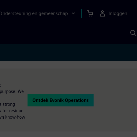
Ondersteuning en gemeenschap
Inloggen
Z
m
S
A
e
r purpose: We
Ontdek Evonik Operations
e strong
 for residue-
 own know-how