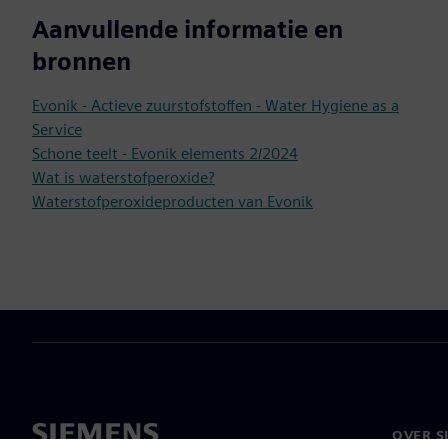
Aanvullende informatie en
bronnen
Evonik - Actieve zuurstofstoffen - Water Hygiene as a
Service
Schone teelt - Evonik elements 2/2024
Wat is waterstofperoxide?
Waterstofperoxideproducten van Evonik
OVER S