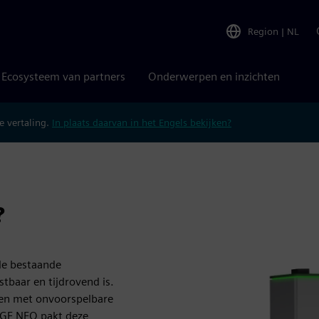
Region
|
NL
Ecosysteem van partners
Onderwerpen en inzichten
 vertaling.
In plaats daarvan in het Engels bekijken?
?
de bestaande
tbaar en tijdrovend is.
en met onvoorspelbare
AGE NEO pakt deze