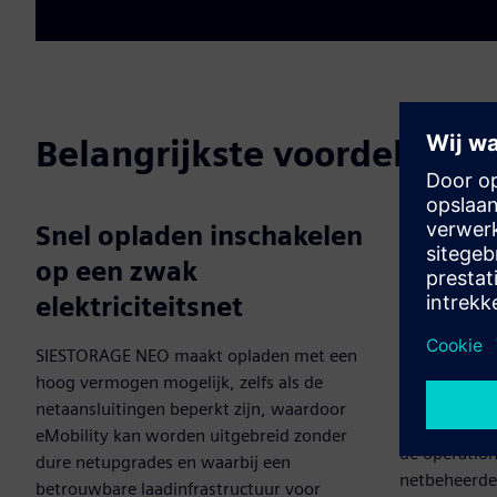
Belangrijkste voordelen
Snel opladen inschakelen
Slim en 
op een zwak
lading
elektriciteitsnet
Het systeem
verbruik in e
SIESTORAGE NEO maakt opladen met een
opgewekte e
hoog vermogen mogelijk, zelfs als de
piekbelasti
netaansluitingen beperkt zijn, waardoor
energieverb
eMobility kan worden uitgebreid zonder
de operation
dure netupgrades en waarbij een
netbeheerde
betrouwbare laadinfrastructuur voor