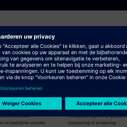
efficiënt
Modulair, schaalb
sbeheer
robuust ontwerp
 brengt opwekking en
De compacte alles-in-één beh
venwicht, slaat zelf
SIESTORAGE NEO is robuust 
nergie op en beheert
invloeden van buitenaf en ka
ngen, waardoor het
aangepast aan specifieke beh
ruik wordt geoptimaliseerd en
waardoor flexibele, betrouwb
ele kosten voor
energieopslag wordt geboden
rs en bedrijven worden
toepassing of omgeving.