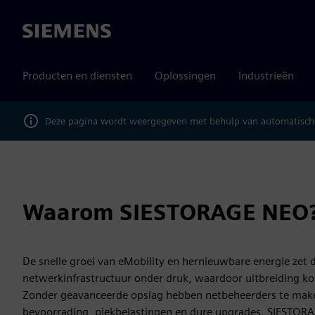
Siemens
Producten en diensten
Oplossingen
Industrieën
Deze pagina wordt weergegeven met behulp van automatische
Waarom SIESTORAGE NEO
De snelle groei van eMobility en hernieuwbare energie zet 
netwerkinfrastructuur onder druk, waardoor uitbreiding kos
Zonder geavanceerde opslag hebben netbeheerders te mak
bevoorrading, piekbelastingen en dure upgrades. SIESTOR