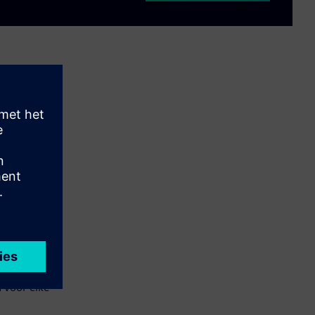
aar en
uizing van
tegen
n worden
oeften,
are
 voor elke