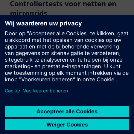
Controllertests voor netten en
microgrids
PTI-experts testen de hardware van controllers in een
gesloten circuit met gedetailleerde realtime-
omgevingen om nieuwe besturingsschema's voor
transmissie- en distributiesystemen en microgrids te
ontwikkelen en nieuwe concepten te verfijnen.