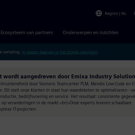
Region
|
NL
Ecosysteem van partners
Onderwerpen en inzichten
 vertaling.
In plaats daarvan in het Engels bekijken?
wordt aangedreven door Emixa Industry Solutio
uitmuntendheid door Siemens Teamcenter PLM, Mendix Low-Code en E
ur. Dit stelt onze klanten in staat hun waardeketen te optimaliseren - v
oductie, bedrijfsvoering en service. Het resultaat: consistente gegeve
es op veranderingen in de markt.<br/>Onze experts leveren schaalbare
lexe IT-projecten.