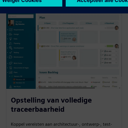
Opstelling van volledige
traceerbaarheid
Koppel vereisten aan architectuur-, ontwerp-, test-