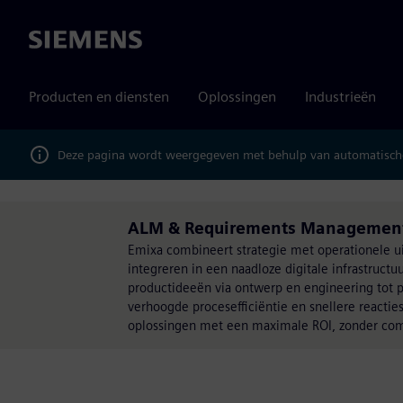
Siemens
Producten en diensten
Oplossingen
Industrieën
Deze pagina wordt weergegeven met behulp van automatische
ALM & Requirements Management 
Emixa combineert strategie met operationele 
integreren in een naadloze digitale infrastructu
productideeën via ontwerp en engineering tot pr
verhoogde procesefficiëntie en snellere reacti
oplossingen met een maximale ROI, zonder comp