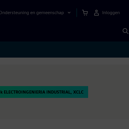
Ondersteuning en gemeenschap
Inloggen
Z
m
S
A
k ELECTROINGENIERIA INDUSTRIAL, XCLC