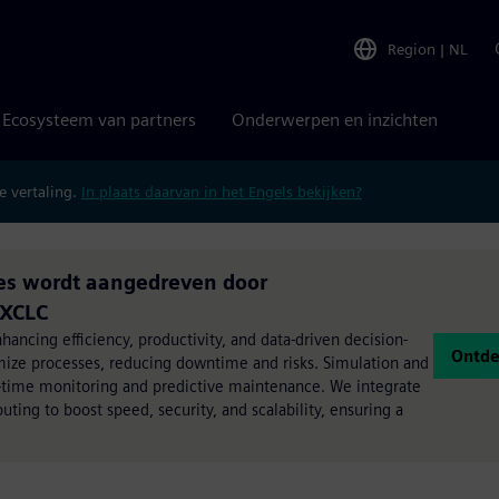
Region
|
NL
Ecosysteem van partners
Onderwerpen en inzichten
 vertaling.
In plaats daarvan in het Engels bekijken?
sses wordt aangedreven door
 XCLC
ancing efficiency, productivity, and data-driven decision-
Ontde
mize processes, reducing downtime and risks. Simulation and
-time monitoring and predictive maintenance. We integrate
ing to boost speed, security, and scalability, ensuring a