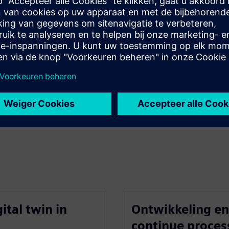
ital twin in
Ontwikkeling en 
continue proces