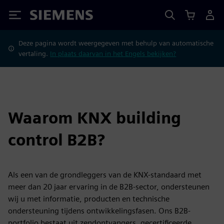
Siemens
Deze pagina wordt weergegeven met behulp van automatische
vertaling.
In plaats daarvan in het Engels bekijken?
Waarom KNX building
control B2B?
Als een van de grondleggers van de KNX-standaard met
meer dan 20 jaar ervaring in de B2B-sector, ondersteunen
wij u met informatie, producten en technische
ondersteuning tijdens ontwikkelingsfasen. Ons B2B-
portfolio bestaat uit zendontvangers, gecertificeerde