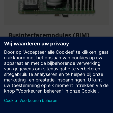
Businterfacemodules (BIM)
De BIM M13-serie bestaat uit een chipset die is
gemonteerd op een printplaat met alle benodigde
componenten. Het biedt ook flash-technologie, zodat
de applicatieontwerper moderne tools kan gebruiken
voor kortere ontwikkelingstijden.