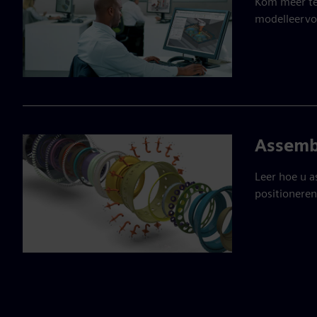
Kom meer te 
modelleerv
Assemb
Leer hoe u 
positionere