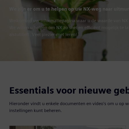
We zijn er om u te helpen op uw NX-weg naar uitmu
Welkom op uw informatiepagina waar u de waarde van NX zu
We willen u helpen om NX zo snel en efficiënt mogelijk te l
alstublieft. Veel plezier met leren!
Essentials voor nieuwe ge
Hieronder vindt u enkele documenten en video's om u op w
instellingen kunt beheren.