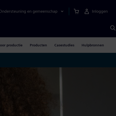
Ondersteuning en gemeenschap
Inloggen
Z
m
S
A
oor productie
Producten
Casestudies
Hulpbronnen