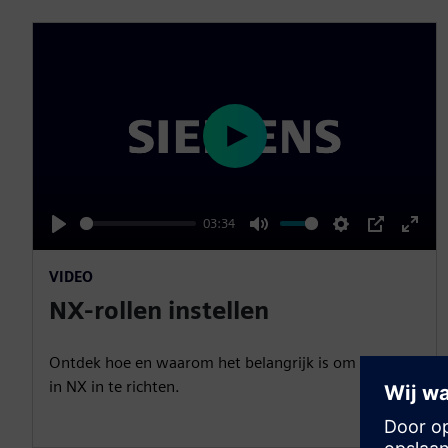
P
l
a
03:34
y
P
M
S
P
E
l
u
e
I
n
VIDEO
a
t
t
P
t
NX-rollen instellen
y
e
t
e
i
r
Ontdek hoe en waarom het belangrijk is om uw rol
n
f
in NX in te richten.
g
u
s
l