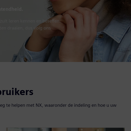
ntendheid.
lt leren kennen en beseffen.
aten draaien, dus volg ons
bruikers
eg te helpen met NX, waaronder de indeling en hoe u uw