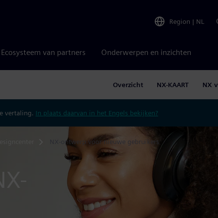
Region
|
NL
Ecosysteem van partners
Onderwerpen en inzichten
Overzicht
NX-KAART
NX v
 vertaling.
In plaats daarvan in het Engels bekijken?
esigncenter
NX-ontwerp voor nieuwe gebruikers
NX-