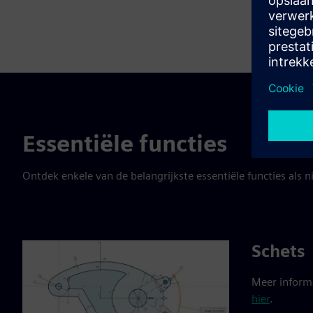
l
s
c
r
e
e
n
Essentiële functies
Ontdek enkele van de belangrijkste essentiële functies als 
Schets
Meer informa
hier
.