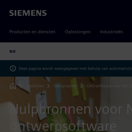
Siemens
Producten en diensten
Oplossingen
Industrieën
NX
Deze pagina wordt weergegeven met behulp van automatische
Producten
Designcenter
CAD-software voor het D
Home
Hulpbronnen voor 
ontwerpsoftware