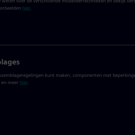
weten over de verschillende modelleertechnieken en bekijk vers
oorbeelden
hier
.
lages
assemblageregelingen kunt maken, componenten met beperking
n en meer
hier
.