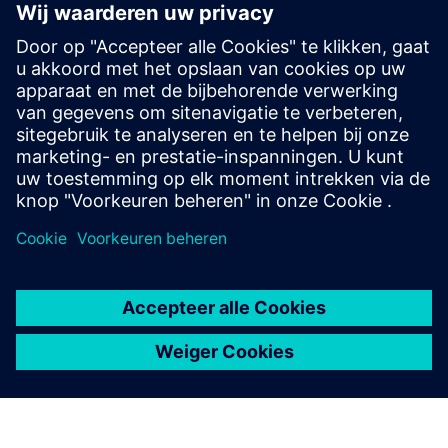
develop a Stirling engine from
scratch in a few months with NX
Bedrijf:
CPI-ENG
Sector:
Aerospace & defense, Marine, Industrial machinery
Locatie:
Trieste, Italy
Siemens-software:
NX