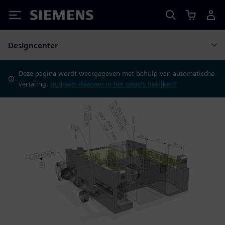
Siemens
Designcenter
Deze pagina wordt weergegeven met behulp van automatische
vertaling.
In plaats daarvan in het Engels bekijken?