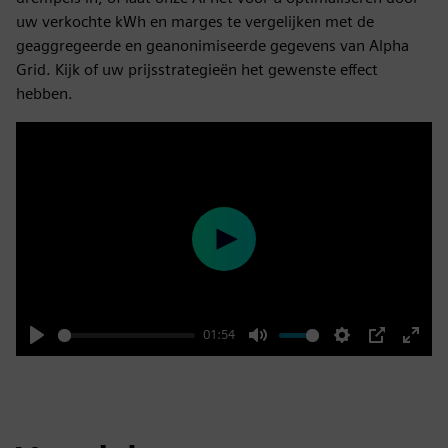
uw verkochte kWh en marges te vergelijken met de
geaggregeerde en geanonimiseerde gegevens van Alpha
Grid. Kijk of uw prijsstrategieën het gewenste effect
hebben.
Play
01:54
Play
Mute
Settings
PIP
Enter
fulls