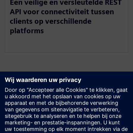
Een veilige en versleutelde REST
API voor connectiviteit tussen
clients op verschillende
platforms
Ontdek bronnen en
gerelateerde producten
Vereisten