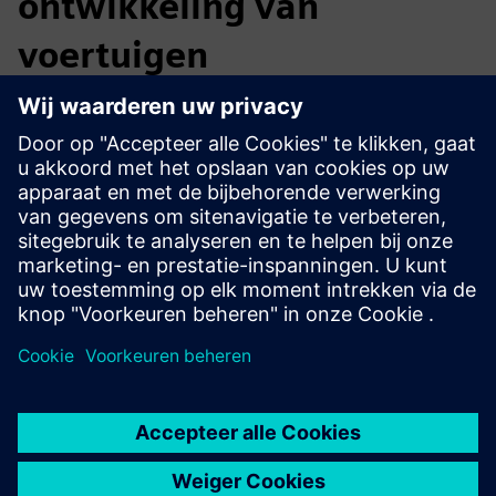
ontwikkeling van
voertuigen
Breng kosten, prestaties en duurzaamheid in evenwicht
vanaf de eerste ontwerpfase. Door kosten- en
koolstofanalyses gedurende de volledige levenscyclus van
het product te integreren, krijgt u inzicht van begin tot
eind, waardoor u slimmere beslissingen kunt nemen op het
gebied van ontwerp, inkoop en productie, terwijl u
tegelijkertijd de marges verbetert en de emissies verlaagt.