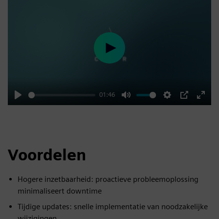
Play
01:46
Play
Mute
Settings
PIP
Enter
fulls
Voordelen
Hogere inzetbaarheid: proactieve probleemoplossing
minimaliseert downtime
Tijdige updates: snelle implementatie van noodzakelijke
wijzigingen