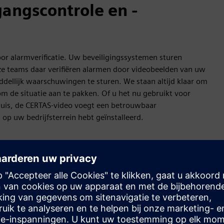
ngscontrole en -
or alarmverificatie. Uw beveiligingssystemen sturen
ze teams daar verifiëren alarmen door videobeelden van uw
dellijk waarschuwingen te sturen. We staan altijd klaar om
om de situatie aan te pakken. Of u het nu gebruikt voor
huis, de CERTAS-video voegt een betrouwbaar
op uw bedrijfsterrein hebt geïnstalleerd.