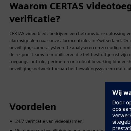
Waarom CERTAS videotoega
verificatie?
CERTAS video biedt bedrijven een betrouwbare oplossing vo
alarmsignalen naar onze alarmcentrales in Zwitserland. On
beveiligingscamerasysteem te analyseren en zo nodig onmid
de responsteams te mobiliseren die het best uitgerust zijn 
toegangscontrole, perimetercontrole of bewaking binnens
beveiligingsnetwerk toe aan het bewakingssysteem dat u al 
Voordelen
24/7 verificatie van videoalarmen
Wij nemen de beveiliging over wanneer uw bedrijf sluit