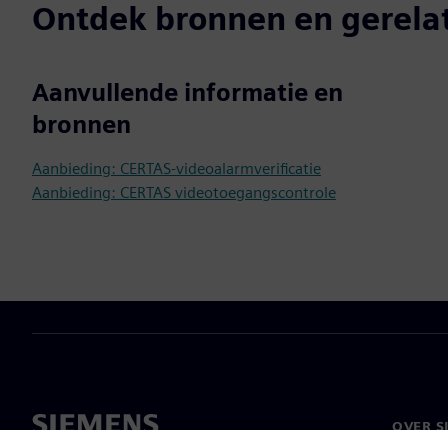
Ontdek bronnen en gerela
Aanvullende informatie en
bronnen
Aanbieding: CERTAS-videoalarmverificatie
Aanbieding: CERTAS videotoegangscontrole
OVER S