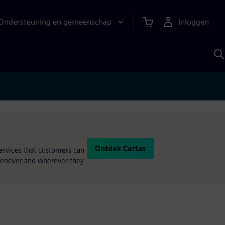
Ondersteuning en gemeenschap
Inloggen
Z
m
S
A
Ontdek Certas
services that customers can
whenever and wherever they