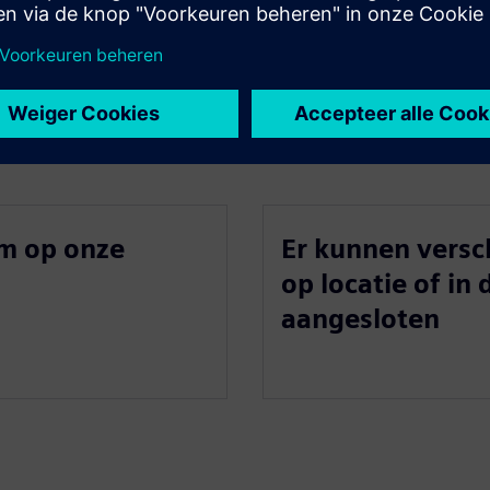
m op onze
Er kunnen versch
op locatie of i
aangesloten