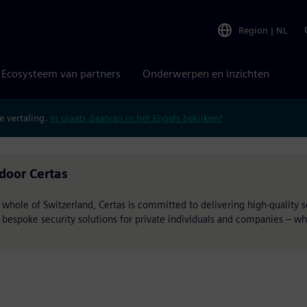
Region
|
NL
Ecosysteem van partners
Onderwerpen en inzichten
 vertaling.
In plaats daarvan in het Engels bekijken?
door Certas
 whole of Switzerland, Certas is committed to delivering high-quality 
 bespoke security solutions for private individuals and companies – 