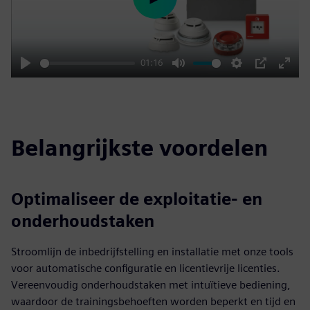
Play
01:16
Play
Mute
Settings
PIP
Enter
fulls
Belangrijkste voordelen
Optimaliseer de exploitatie- en
onderhoudstaken
Stroomlijn de inbedrijfstelling en installatie met onze tools
voor automatische configuratie en licentievrije licenties.
Vereenvoudig onderhoudstaken met intuïtieve bediening,
waardoor de trainingsbehoeften worden beperkt en tijd en