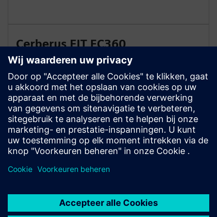
Cerberus FIT FC360
De FC360 Desktop Editor maakt het mogelijk om
systeemconfiguraties offline te bekijken en te
bewerken. Het biedt installateurs ook zelflerende
mogelijkheden om expertise op te bouwen met een
„virtueel” systeem.