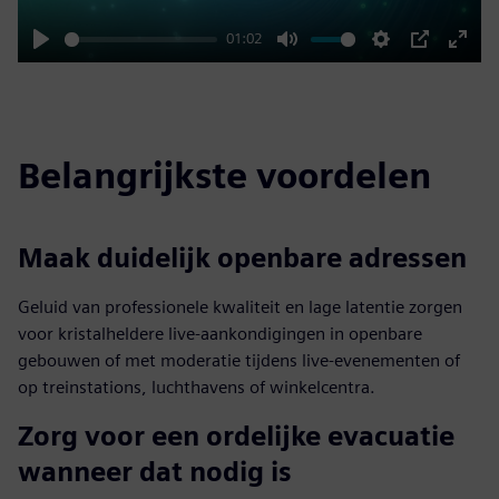
01:02
Play
Mute
Settings
PIP
Enter
fulls
Belangrijkste voordelen
Maak duidelijk openbare adressen
Geluid van professionele kwaliteit en lage latentie zorgen
voor kristalheldere live-aankondigingen in openbare
gebouwen of met moderatie tijdens live-evenementen of
op treinstations, luchthavens of winkelcentra.
Zorg voor een ordelijke evacuatie
wanneer dat nodig is