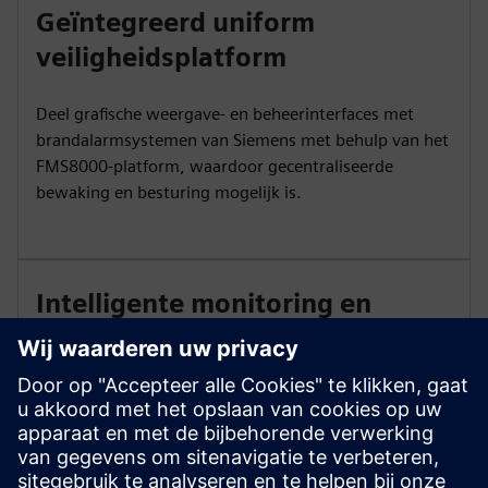
Geïntegreerd uniform
veiligheidsplatform
Deel grafische weergave- en beheerinterfaces met
brandalarmsystemen van Siemens met behulp van het
FMS8000-platform, waardoor gecentraliseerde
bewaking en besturing mogelijk is.
Intelligente monitoring en
levenscyclusbeheer
Bewaak verlichtingscircuits, batterijen en armaturen in
realtime, met unieke apparaat-ID's die de volledige
levenscyclus volgen en onderhoudsbeheer
ondersteunen.