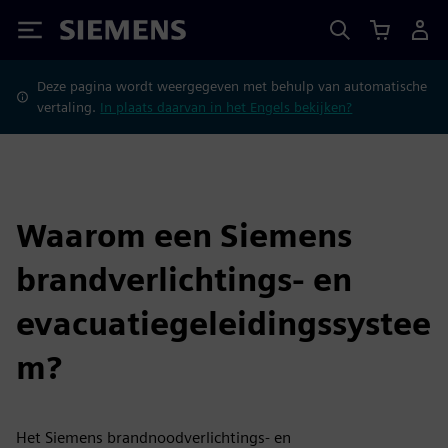
Siemens
Deze pagina wordt weergegeven met behulp van automatische
vertaling.
In plaats daarvan in het Engels bekijken?
Waarom een Siemens
brandverlichtings- en
evacuatiegeleidingssystee
m?
Het Siemens brandnoodverlichtings- en