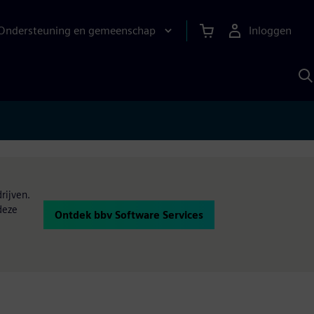
Ondersteuning en gemeenschap
Inloggen
Z
m
S
A
rijven.
deze
Ontdek bbv Software Services