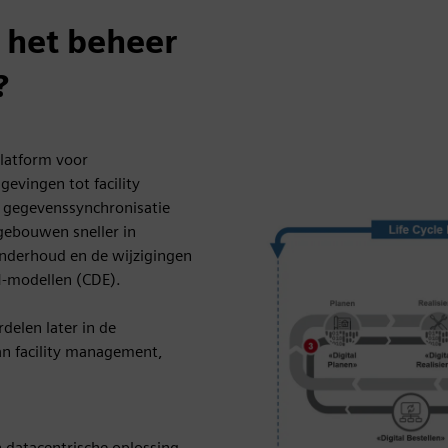
 het beheer
?
platform voor
vingen tot facility
e gegevenssynchronisatie
gebouwen sneller in
nderhoud en de wijzigingen
IM-modellen (CDE).
delen later in de
an facility management,
 datacentrische oplossing