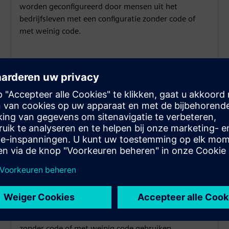
worden geconfigureerd door mensen uit het
bedrijfsleven met een configuratie zonder code of
met weinig code.
Mapper voor deelnemer en
GTO
De mapper maakt het mogelijk om attributen van
deelnemer naar GTO in kaart te brengen. Het
ondersteunt één-op-veel-relaties,
gegevensharmonisatie zoals het verwerken van
tekenreeksen, berekeningen en regex. Het
ondersteunt ook kwaliteitsregels om de gegevens te
valideren. Het kan worden geconfigureerd door
mensen uit het bedrijfsleven die een configuratie
zonder code of met weinig code gebruiken.