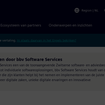
Region
|
NL
Ecosysteem van partners
Onderwerpen en inzichten
 vertaling.
In plaats daarvan in het Engels bekijken?
n door bbv Software Services
ervices een van de toonaangevende Zwitserse software- en adviesbed
 tot individuele softwareoplossingen, bbv Software Services houdt van 
der die zijn klanten helpt bij het nemen en implementeren van de juiste
eer digitale zaken, unieke digitale ervaringen en innovatieve