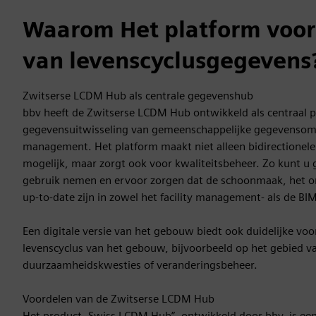
Waarom Het platform voor
van levenscyclusgegevens
Zwitserse LCDM Hub als centrale gegevenshub
bbv heeft de Zwitserse LCDM Hub ontwikkeld als centraal 
gegevensuitwisseling van gemeenschappelijke gegevensomge
management. Het platform maakt niet alleen bidirectionel
mogelijk, maar zorgt ook voor kwaliteitsbeheer. Zo kunt u 
gebruik nemen en ervoor zorgen dat de schoonmaak, het o
up-to-date zijn in zowel het facility management- als de B
Een digitale versie van het gebouw biedt ook duidelijke voor
levenscyclus van het gebouw, bijvoorbeeld op het gebied v
duurzaamheidskwesties of veranderingsbeheer.
Voordelen van de Zwitserse LCDM Hub
Het product „Swiss LCDM Hub”, ontwikkeld door bbv, is een