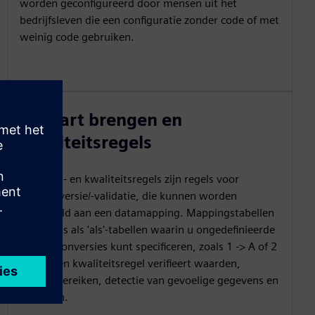
worden geconfigureerd door mensen uit het
bedrijfsleven die een configuratie zonder code of met
weinig code gebruiken.
In kaart brengen en
kwaliteitsregels
Mapping- en kwaliteitsregels zijn regels voor
dataconversie/-validatie, die kunnen worden
gekoppeld aan een datamapping. Mappingstabellen
zijn zoiets als 'als'-tabellen waarin u ongedefinieerde
waardeconversies kunt specificeren, zoals 1 -> A of 2
-> B... Een kwaliteitsregel verifieert waarden,
waardebereiken, detectie van gevoelige gegevens en
patronen.