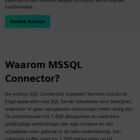
expertise en een flexibele aanpak stimuleren we de digitale
transformatie.
Ontdek Axtesys
Waarom MSSQL
Connector?
De axtesys SQL Connectors koppelen Siemens Industrial
Edge-apparaten met SQL Server-databases voor bedrijven,
waardoor er geen aangepaste oplossingen meer nodig zijn.
Ze ondersteunen tot 1.000 datapunten en meerdere
gelijktijdige verbindingen per app-instance en zijn
schaalbaar voor gebruik in de hele onderneming. Een
robuuste buffer slaat tot 1.000 datapunten op bij