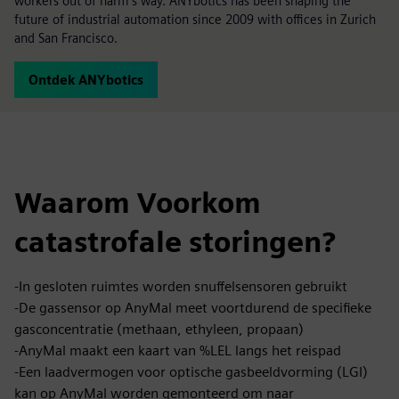
workers out of harm's way. ANYbotics has been shaping the
future of industrial automation since 2009 with offices in Zurich
and San Francisco.
Ontdek ANYbotics
Waarom Voorkom
catastrofale storingen?
-In gesloten ruimtes worden snuffelsensoren gebruikt
-De gassensor op AnyMal meet voortdurend de specifieke
gasconcentratie (methaan, ethyleen, propaan)
-AnyMal maakt een kaart van %LEL langs het reispad
-Een laadvermogen voor optische gasbeeldvorming (LGI)
kan op AnyMal worden gemonteerd om naar