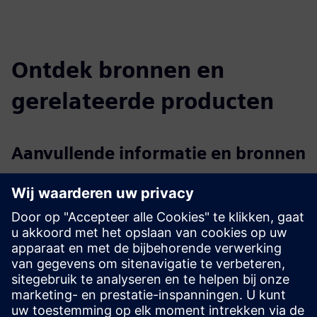
Ontdek bronnen en
gerelateerde producten
Aanvullende informatie en bronnen
AnyMal-specificatieblad
AnyMal X-specificatieblad
Demolink
Meer informatie
Vereisten
geen