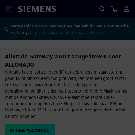
Siemens
Deze pagina wordt weergegeven met behulp van automatische
vertaling.
In plaats daarvan in het Engels bekijken?
Allorado Gateway wordt aangedreven door
ALLORADO
Allorado is een softwarebedrijf dat gebruikers in staat stelt hun
gebouw of fabriek eenvoudig te verrijken met een groot aantal
LoRa-sensoren, waardoor LoRa toegankelijker en
gebruiksvriendelijker is dan ooit tevoren.<br/><br/>Maak kennis
met de Allorado Gateway:<br/>• Maakt moeiteloze LoRa-
communicatie mogelijk<br/>• Plug-and-play LoRa naar BACnet,
Modbus, KNX en MQTT<br/>• Een grenzeloze gereedschapskist
dankzij NodeRed
Ontdek ALLORADO