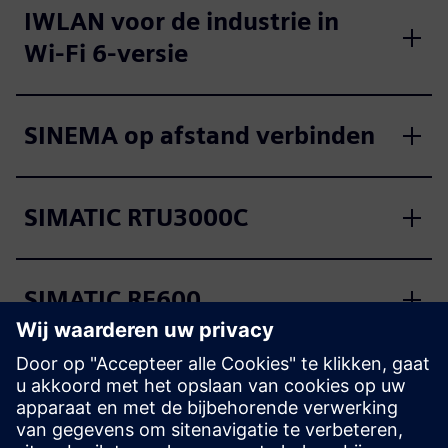
IWLAN voor de industrie in
Wi-Fi 6-versie
SINEMA op afstand verbinden
SIMATIC RTU3000C
SIMATIC RF600
SIMATIC RF1000