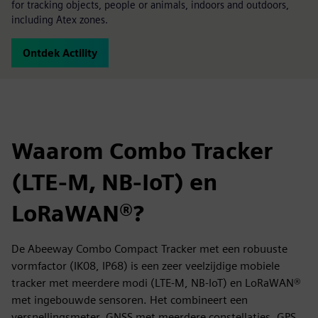
for tracking objects, people or animals, indoors and outdoors,
including Atex zones.
Ontdek Actility
Waarom Combo Tracker
(LTE-M, NB-IoT) en
LoRaWAN®?
De Abeeway Combo Compact Tracker met een robuuste
vormfactor (IK08, IP68) is een zeer veelzijdige mobiele
tracker met meerdere modi (LTE-M, NB-IoT) en LoRaWAN®
met ingebouwde sensoren. Het combineert een
versnellingsmeter, GNSS met meerdere constellaties, GPS