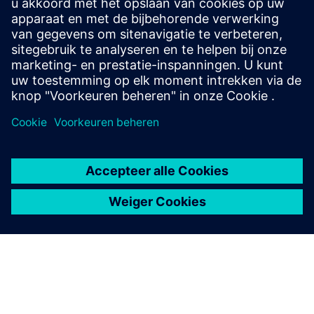
Gegevensblad: Abeeway Combo Compact
Vereisten
LTE-M- en/of Nb-Iot- en/of Lorawan-connectiviteit