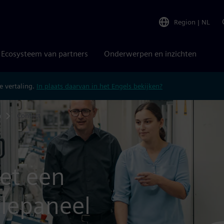
Region
|
NL
Ecosysteem van partners
Onderwerpen en inzichten
 vertaling.
In plaats daarvan in het Engels bekijken?
n
Contact
et een
olepaneel