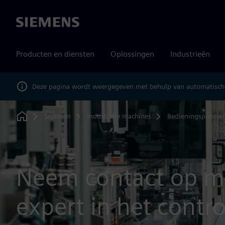
Siemens
Producten en diensten
Oplossingen
Industrieën
Deze pagina wordt weergegeven met behulp van automatische
Sectoren
Industriële machines
Bedieningspanele
Home
Neem contact op m
expert in het contr