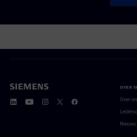
OVER S
Over on
Leiders
Nieuws 