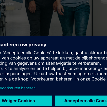
gspanelen
daardwijzigingen
met een van onze experts voor persoonlijke ondersteuning.