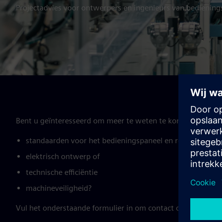
Projectadvies voor ontwerpers en ingenieurs van bedienin
Bent u geïnteresseerd om meer te weten te komen over:
standaarden voor het bedieningspaneel en recente stan
elektrisch ontwerp of
technische efficiëntie
machineveiligheid?
Vul het onderstaande formulier in om contact op te nemen 