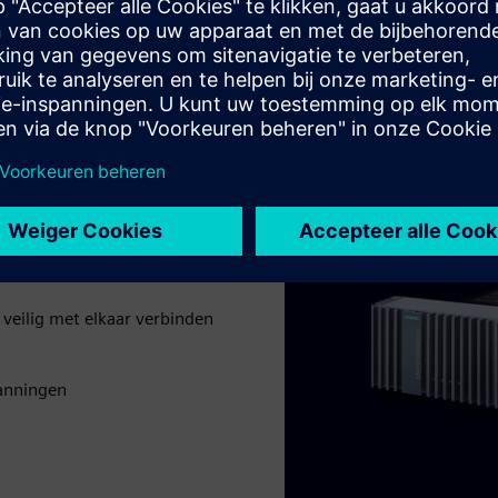
evens
verschillende soorten
de automatiserings- en
gevens te verzamelen en om
 cloudsystemen stuurt, zodat
veilig met elkaar verbinden
anningen