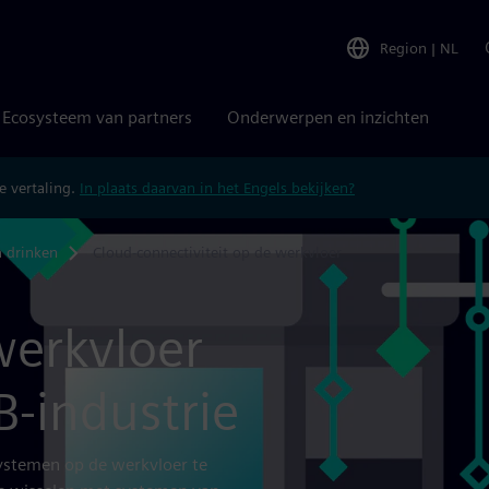
Region
|
NL
Ecosysteem van partners
Onderwerpen en inzichten
 vertaling.
In plaats daarvan in het Engels bekijken?
n drinken
Cloud-connectiviteit op de werkvloer
werkvloer
B-industrie
systemen op de werkvloer te