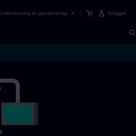
Ondersteuning en gemeenschap
Inloggen
Z
m
S
A