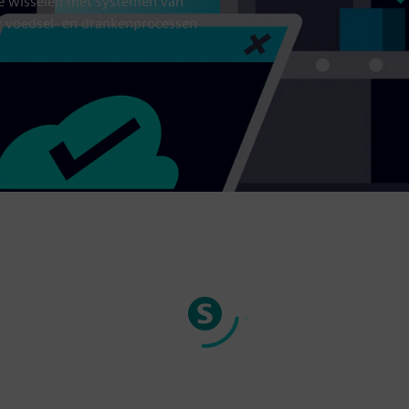
 te wisselen met systemen van
w voedsel- en drankenprocessen