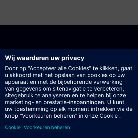
De registratie is nu
gesloten.
Als u geïnteresseerd bent om aanwezig te zijn, stuur ons
dan een e-mail op tianadosah.cz@siemens.com.