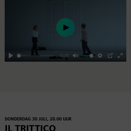
Play
02:00
Play
Mute
Settings
PIP
Enter
fulls
DONDERDAG 30 JULI, 20.00 UUR
IL TRITTICO