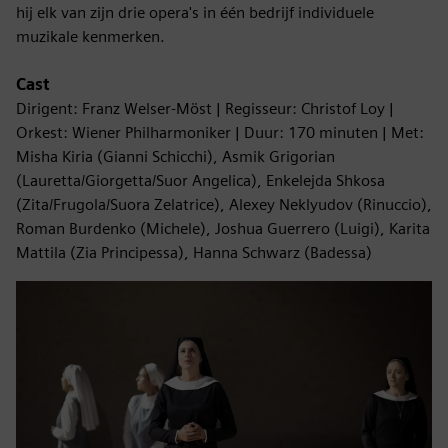
hij elk van zijn drie opera's in één bedrijf individuele
muzikale kenmerken.
Cast
Dirigent: Franz Welser-Möst | Regisseur: Christof Loy |
Orkest: Wiener Philharmoniker | Duur: 170 minuten | Met:
Misha Kiria (Gianni Schicchi), Asmik Grigorian
(Lauretta/Giorgetta/Suor Angelica), Enkelejda Shkosa
(Zita/Frugola/Suora Zelatrice), Alexey Neklyudov (Rinuccio),
Roman Burdenko (Michele), Joshua Guerrero (Luigi), Karita
Mattila (Zia Principessa), Hanna Schwarz (Badessa)