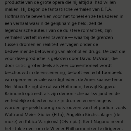
productie van de grote opera die hij altijd al had willen
maken. Hij begon de fantastische verhalen van E.T.A.
Hoffmann te bewerken voor het toneel en ze te kaderen in
een verhaal waarin de gelijknamige held, zelf de
legendarische auteur van de duistere romantiek, zijn
verhalen vertelt in een taverne — waarbij de grenzen
tussen dromen en realiteit vervagen onder de
bedwelmende betovering van alcohol en drugs. De cast die
voor deze productie is gekozen door David McVicar, die
door critici grotendeels als zeer conventioneel wordt
beschouwd in de enscenering, belooft een echt toonbeeld
van opera- en vocale vaardigheden: de Amerikaanse tenor
Neil Shicoff zingt de rol van Hoffmann, terwijl Ruggero
Raimondi optreedt als zijn demonische aartsvijand en de
verleidelijke objecten van zijn dromen en verlangens
worden gespeeld door grootvrouwen van het podium zoals
Waltraud Meier Giulier (Etta), Angelika Kirchschlager (de
muze) en ľubica Vargicová (Olympia). Kent Nagano neemt
het stokje over om de Wiener Philharmoniker te dirigeren.