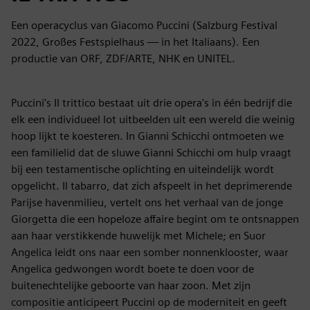
Een operacyclus van Giacomo Puccini (Salzburg Festival
2022, Großes Festspielhaus — in het Italiaans). Een
productie van ORF, ZDF/ARTE, NHK en UNITEL.
Puccini's Il trittico bestaat uit drie opera's in één bedrijf die
elk een individueel lot uitbeelden uit een wereld die weinig
hoop lijkt te koesteren. In Gianni Schicchi ontmoeten we
een familielid dat de sluwe Gianni Schicchi om hulp vraagt
bij een testamentische oplichting en uiteindelijk wordt
opgelicht. Il tabarro, dat zich afspeelt in het deprimerende
Parijse havenmilieu, vertelt ons het verhaal van de jonge
Giorgetta die een hopeloze affaire begint om te ontsnappen
aan haar verstikkende huwelijk met Michele; en Suor
Angelica leidt ons naar een somber nonnenklooster, waar
Angelica gedwongen wordt boete te doen voor de
buitenechtelijke geboorte van haar zoon. Met zijn
compositie anticipeert Puccini op de moderniteit en geeft