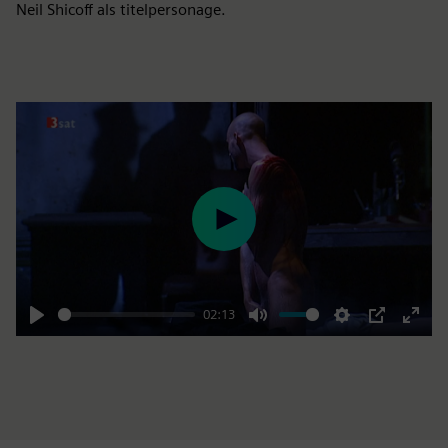
Neil Shicoff als titelpersonage.
Play
02:13
Play
Mute
Settings
PIP
Enter
fulls