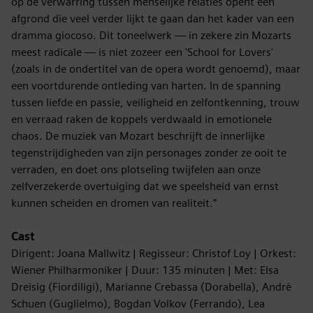
op de verwarring tussen menselijke relaties opent een
afgrond die veel verder lijkt te gaan dan het kader van een
dramma giocoso. Dit toneelwerk — in zekere zin Mozarts
meest radicale — is niet zozeer een 'School for Lovers'
(zoals in de ondertitel van de opera wordt genoemd), maar
een voortdurende ontleding van harten. In de spanning
tussen liefde en passie, veiligheid en zelfontkenning, trouw
en verraad raken de koppels verdwaald in emotionele
chaos. De muziek van Mozart beschrijft de innerlijke
tegenstrijdigheden van zijn personages zonder ze ooit te
verraden, en doet ons plotseling twijfelen aan onze
zelfverzekerde overtuiging dat we speelsheid van ernst
kunnen scheiden en dromen van realiteit.”
Cast
Dirigent: Joana Mallwitz | Regisseur: Christof Loy | Orkest:
Wiener Philharmoniker | Duur: 135 minuten | Met: Elsa
Dreisig (Fiordiligi), Marianne Crebassa (Dorabella), Andrè
Schuen (Guglielmo), Bogdan Volkov (Ferrando), Lea