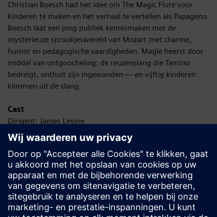
Christian Boesch had het idee om The Magic Flute voor
kinderen te maken en het verhaal te vertellen als Papageno.
Boesch laat een jong publiek kennismaken met de
mysterieuze sprookjeswereld van Mozart met charme,
humor en pedagogische vaardigheden. Magie heerst door
middel van ontgoocheling: de reuzenslang die Tamino
bedreigt, onthult zijn ingewanden — en vijftig kinderen
klimmen uit de slang.
Cast
Dirigent: James Levine
Regisseur: Jean-Pierre Ponnelle
Duur: 106 minuten