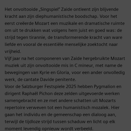
Het onvoltooide „Singspiel” Zaide ontleent zijn blijvende
kracht aan zijn diephumanistische boodschap. Voor het
eerst creëerde Mozart een muzikale en dramatische ruimte
om uit te drukken wat volgens hem juist en goed was: de
strijd tegen tirannie, de transformerende kracht van ware
liefde en vooral de essentiële menselijke zoektocht naar
vrijheid.
Vijf jaar na het componeren van Zaide hergebruikte Mozart
muziek uit zijn onvoltooide mis in C mineur, met name de
bewegingen van Kyrie en Gloria, voor een ander onvolledig
werk, de cantate Davide penitente.
Voor de Salzburger Festspiele 2025 hebben Pygmalion en
dirigent Raphaël Pichon deze zelden uitgevoerde werken
samengebracht en ze met andere schatten uit Mozarts
repertoire verweven tot een humanistisch mozaïek. Hier
gaan het individu en de gemeenschap een dialoog aan,
terwijl de tijdloze strijd tussen schaduw en licht op elk
moment levendig opnieuw wordt verbeeld.