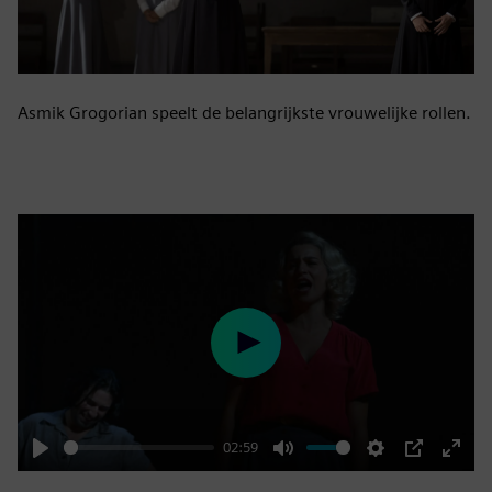
Asmik Grogorian speelt de belangrijkste vrouwelijke rollen.
Play
02:59
Play
Mute
Settings
PIP
Enter