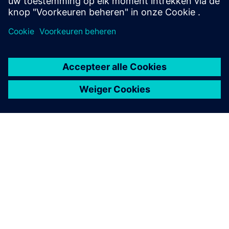
Christian Boesch als Papageno.
VRIJDAG 31 JULI, 17.30 UUR
JEDERMANN HEEFT EEN
REMIX GEMAAKT