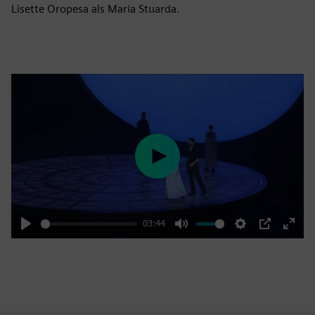
Lisette Oropesa als Maria Stuarda.
Play
03:44
Play
Mute
Settings
PIP
Enter
fulls