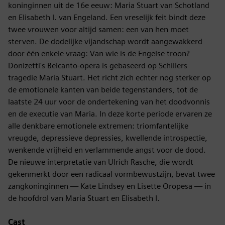
koninginnen uit de 16e eeuw: Maria Stuart van Schotland
en Elisabeth I. van Engeland. Een vreselijk feit bindt deze
twee vrouwen voor altijd samen: een van hen moet
sterven. De dodelijke vijandschap wordt aangewakkerd
door één enkele vraag: Van wie is de Engelse troon?
Donizetti's Belcanto-opera is gebaseerd op Schillers
tragedie Maria Stuart. Het richt zich echter nog sterker op
de emotionele kanten van beide tegenstanders, tot de
laatste 24 uur voor de ondertekening van het doodvonnis
en de executie van Maria. In deze korte periode ervaren ze
alle denkbare emotionele extremen: triomfantelijke
vreugde, depressieve depressies, kwellende introspectie,
wenkende vrijheid en verlammende angst voor de dood.
De nieuwe interpretatie van Ulrich Rasche, die wordt
gekenmerkt door een radicaal vormbewustzijn, bevat twee
zangkoninginnen — Kate Lindsey en Lisette Oropesa — in
de hoofdrol van Maria Stuart en Elisabeth I.
Cast