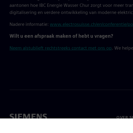
aantonen hoe IBC Energie Wasser Chur zorgt voor meer tran
digitalisering en verdere ontwikkeling van moderne elektrici
Nadere informatie:
www.electrosuisse.ch/en/conferentie/p
Wilt u een afspraak maken of hebt u vragen?
Neem alstublieft rechtstreeks contact met ons op
. We helpe
OVER S
Over on