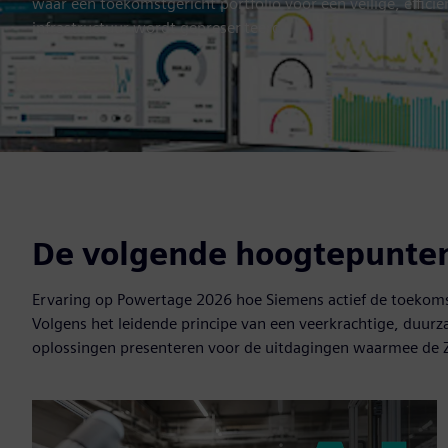
waar een toekomstgericht portfolio voor een veilige, effici
infrastructuur wordt gepresenteerd.
De volgende hoogtepunten
Ervaring op Powertage 2026 hoe Siemens actief de toekoms
Volgens het leidende principe van een veerkrachtige, duurza
oplossingen presenteren voor de uitdagingen waarmee de Zw