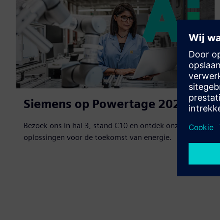
Siemens op Powertage 2026
Bezoek ons in hal 3, stand C10 en ontdek onze
oplossingen voor de toekomst van energie.