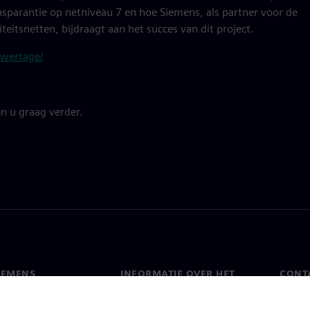
sparantie op netniveau 7 en hoe Siemens, als partner voor de
teitsnetten, bijdraagt aan het succes van dit project.
owertage/
n u graag verder.
IEMENS
INFORMATIE OVER HET
CONT
BEDRIJF
s
Conta