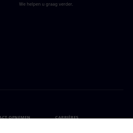
We helpen u graag verder.
ACT OPNEMEN
CARRIÈRES
ct
Banen en carrières