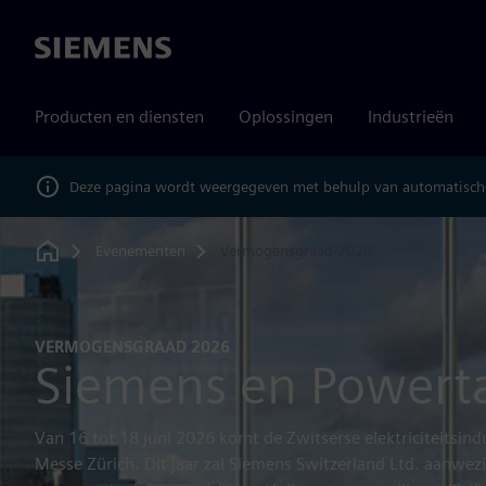
Siemens
Producten en diensten
Oplossingen
Industrieën
Deze pagina wordt weergegeven met behulp van automatische
Evenementen
Vermogensgraad 2026
Home
VERMOGENSGRAAD 2026
Siemens en Powert
Van 16 tot 18 juni 2026 komt de Zwitserse elektriciteitsin
Messe Zürich. Dit jaar zal Siemens Switzerland Ltd. aanwezig