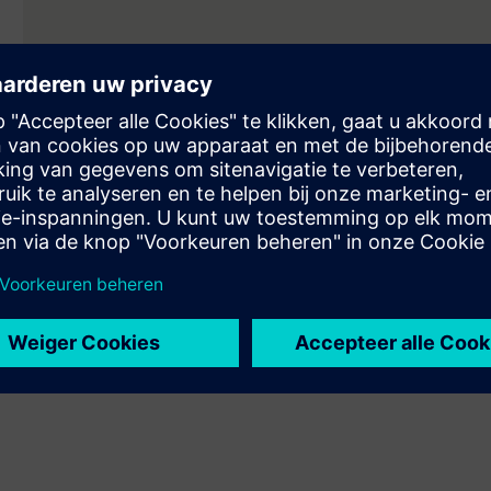
Zukunftssichere
Efficiënte s
middenspanning met BlueGIS
met SIVACO
Met het Bluegis-portfolio setzt
Hoge kortsluits
Siemens neue Massstäbe für
betrouwbaarhei
nachhaltige Schaltanlagen.
voor aangepaste
gestandaardise
voor toekomstb
investeringen. 
maximaliseert fle
veiligheid.