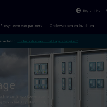
Region
|
NL
Ecosysteem van partners
Onderwerpen en inzichten
 vertaling.
In plaats daarvan in het Engels bekijken?
age
dustrie samen op Powertage in
 zijn in hal 3 op stand C10,