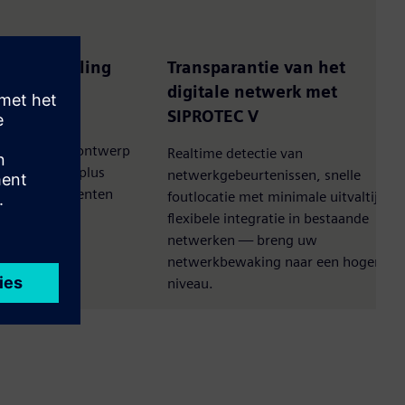
troomverdeling
Transparantie van het
N S1
digitale netwerk met
SIPROTEC V
terkte en
d, modulair ontwerp
Realtime detectie van
 behoeften, plus
netwerkgebeurtenissen, snelle
erde componenten
foutlocatie met minimale uitvaltijd e
estendige
flexibele integratie in bestaande
De Sivacon S1
netwerken — breng uw
xibiliteit en
netwerkbewaking naar een hoger
niveau.