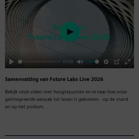
Play
01:03
Play
Mute
Settings
PIP
Enter
fulls
Samenvatting van Future Labs Live 2026
Bekijk onze video met hoogtepunten en ervaar hoe onze
geïntegreerde aanpak tot leven is gekomen - op de stand
en op het podium.