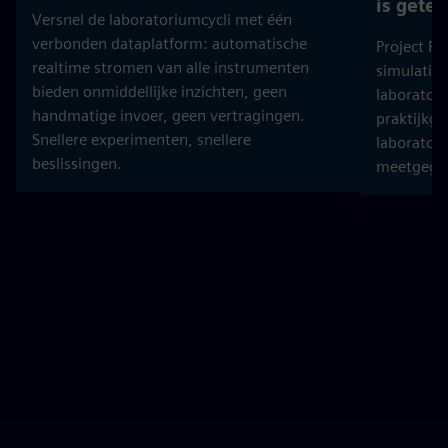
is getes
Versnel de laboratoriumcycli met één
verbonden dataplatform: automatische
Project PE
realtime stromen van alle instrumenten
simulatie 
bieden onmiddellijke inzichten, geen
laboratori
handmatige invoer, geen vertragingen.
praktijkge
Snellere experimenten, snellere
laboratori
beslissingen.
meetgege