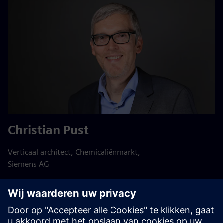
Christian Pust
Verticaal architect, Chemicaliënmarkt,
Siemens AG
LinkedIn-profiel