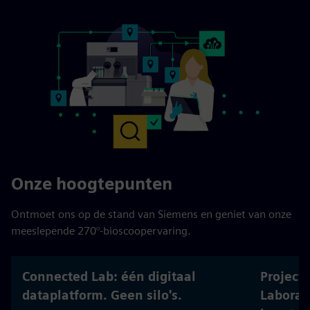
Onze hoogtepunten
Ontmoet ons op de stand van Siemens en geniet van onze
meeslepende 270°-bioscoopervaring.
Connected Lab: één digitaal
Project
dataplatform. Geen silo's.
Laborat