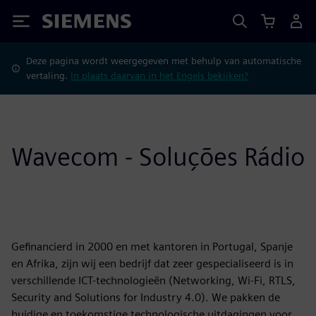
Siemens
Deze pagina wordt weergegeven met behulp van automatische
vertaling.
In plaats daarvan in het Engels bekijken?
Wavecom - Soluções Rádio
Gefinancierd in 2000 en met kantoren in Portugal, Spanje
en Afrika, zijn wij een bedrijf dat zeer gespecialiseerd is in
verschillende ICT-technologieën (Networking, Wi-Fi, RTLS,
Security and Solutions for Industry 4.0). We pakken de
huidige en toekomstige technologische uitdagingen voor