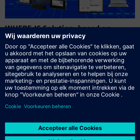
WHERE.IS Solution, based on
SIMATIC RTLS
WHERE.IS solutions are “turnkey” solutions, that drive value
from real-time location and tracking of assets and people,
enhancing productivity and/or personal and business
security.
Meer informatie