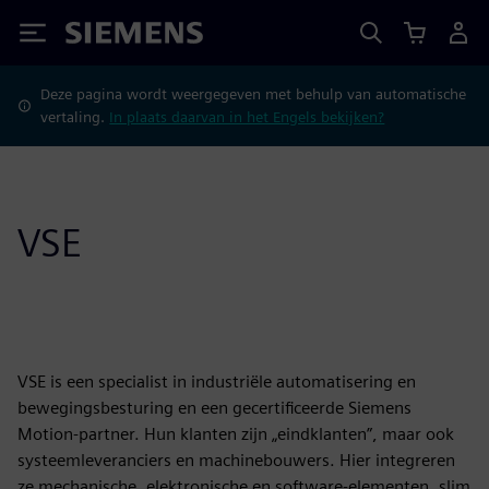
Siemens
Deze pagina wordt weergegeven met behulp van automatische
vertaling.
In plaats daarvan in het Engels bekijken?
VSE
VSE is een specialist in industriële automatisering en
bewegingsbesturing en een gecertificeerde Siemens
Motion-partner. Hun klanten zijn „eindklanten”, maar ook
systeemleveranciers en machinebouwers. Hier integreren
ze mechanische, elektronische en software-elementen, slim