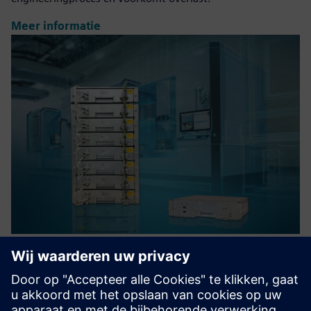
Meer informatie
Peak shaving with UltraCaps and
Smart Power Management
UltraCaps kan energie (rem) opslaan en vrijgeven,